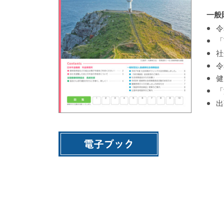
一般
令
「
社
令
健
「
出